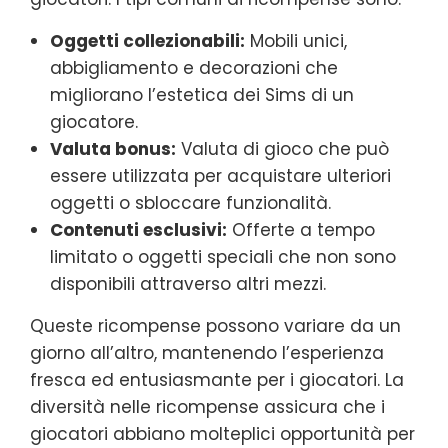
Oggetti collezionabili:
Mobili unici,
abbigliamento e decorazioni che
migliorano l’estetica dei Sims di un
giocatore.
Valuta bonus:
Valuta di gioco che può
essere utilizzata per acquistare ulteriori
oggetti o sbloccare funzionalità.
Contenuti esclusivi:
Offerte a tempo
limitato o oggetti speciali che non sono
disponibili attraverso altri mezzi.
Queste ricompense possono variare da un
giorno all’altro, mantenendo l’esperienza
fresca ed entusiasmante per i giocatori. La
diversità nelle ricompense assicura che i
giocatori abbiano molteplici opportunità per