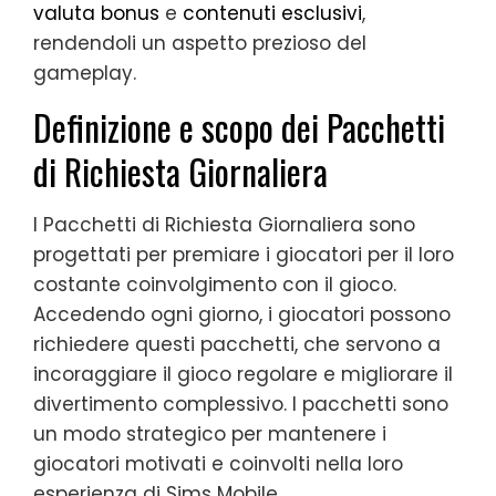
valuta bonus
e
contenuti esclusivi
,
rendendoli un aspetto prezioso del
gameplay.
Definizione e scopo dei Pacchetti
di Richiesta Giornaliera
I Pacchetti di Richiesta Giornaliera sono
progettati per premiare i giocatori per il loro
costante coinvolgimento con il gioco.
Accedendo ogni giorno, i giocatori possono
richiedere questi pacchetti, che servono a
incoraggiare il gioco regolare e migliorare il
divertimento complessivo. I pacchetti sono
un modo strategico per mantenere i
giocatori motivati e coinvolti nella loro
esperienza di Sims Mobile.