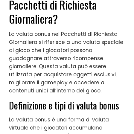
Pacchetti di Richiesta
Giornaliera?
La valuta bonus nei Pacchetti di Richiesta
Giornaliera si riferisce a una valuta speciale
di gioco che i giocatori possono
guadagnare attraverso ricompense
giornaliere. Questa valuta può essere
utilizzata per acquistare oggetti esclusivi,
migliorare il gameplay e accedere a
contenuti unici all’interno del gioco.
Definizione e tipi di valuta bonus
La valuta bonus è una forma di valuta
virtuale che i giocatori accumulano