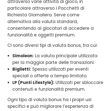
attraverso varie attività di gioco, in
particolare attraverso i Pacchetti di
Richiesta Giornaliera. Serve come
alternativa alla valuta standard,
consentendo ai giocatori di accedere a
funzionalità e oggetti premium.
Ci sono diversi tipi di valuta bonus, tra cui:
Simoleon:
La valuta principale utilizzata
per la maggior parte delle transazioni.
Biglietti:
Spesso utilizzati per eventi
speciali o offerte a tempo limitato.
LP (Punti Lifestyle):
Utilizzati per sbloccare
contenuti e funzionalità premium.
Ogni tipo di valuta bonus ha i propri usi
specifici e può migliorare l’esperienza di