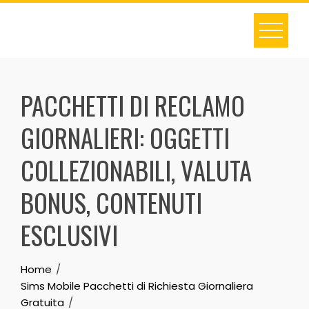
Skip
to
content
PACCHETTI DI RECLAMO
GIORNALIERI: OGGETTI
COLLEZIONABILI, VALUTA
BONUS, CONTENUTI
ESCLUSIVI
Home
Sims Mobile Pacchetti di Richiesta Giornaliera
Gratuita