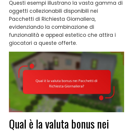
Questi esempi illustrano la vasta gamma di
oggetti collezionabili disponibili nei
Pacchetti di Richiesta Giornaliera,
evidenziando la combinazione di
funzionalità e appeal estetico che attira i
giocatori a queste offerte.
Qual è la valuta bonus nei