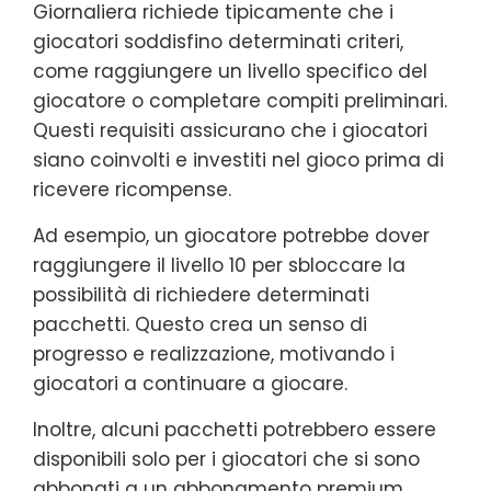
Giornaliera richiede tipicamente che i
giocatori soddisfino determinati criteri,
come raggiungere un livello specifico del
giocatore o completare compiti preliminari.
Questi requisiti assicurano che i giocatori
siano coinvolti e investiti nel gioco prima di
ricevere ricompense.
Ad esempio, un giocatore potrebbe dover
raggiungere il livello 10 per sbloccare la
possibilità di richiedere determinati
pacchetti. Questo crea un senso di
progresso e realizzazione, motivando i
giocatori a continuare a giocare.
Inoltre, alcuni pacchetti potrebbero essere
disponibili solo per i giocatori che si sono
abbonati a un abbonamento premium,