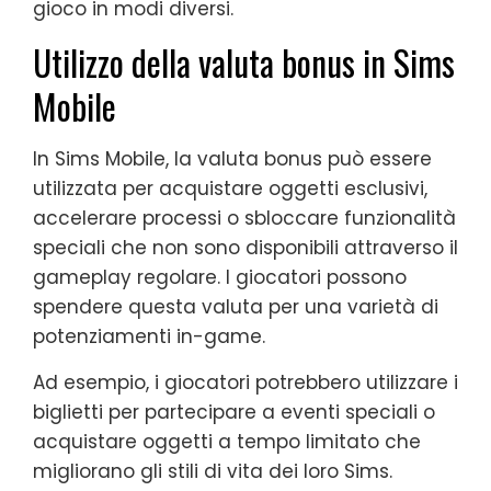
gioco in modi diversi.
Utilizzo della valuta bonus in Sims
Mobile
In Sims Mobile, la valuta bonus può essere
utilizzata per acquistare oggetti esclusivi,
accelerare processi o sbloccare funzionalità
speciali che non sono disponibili attraverso il
gameplay regolare. I giocatori possono
spendere questa valuta per una varietà di
potenziamenti in-game.
Ad esempio, i giocatori potrebbero utilizzare i
biglietti per partecipare a eventi speciali o
acquistare oggetti a tempo limitato che
migliorano gli stili di vita dei loro Sims.