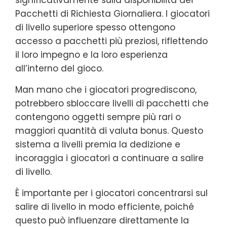
Pacchetti di Richiesta Giornaliera. I giocatori
di livello superiore spesso ottengono
accesso a pacchetti più preziosi, riflettendo
il loro impegno e la loro esperienza
all’interno del gioco.
Man mano che i giocatori progrediscono,
potrebbero sbloccare livelli di pacchetti che
contengono oggetti sempre più rari o
maggiori quantità di valuta bonus. Questo
sistema a livelli premia la dedizione e
incoraggia i giocatori a continuare a salire
di livello.
È importante per i giocatori concentrarsi sul
salire di livello in modo efficiente, poiché
questo può influenzare direttamente la