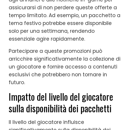
assicurarsi di non perdere queste offerte a
tempo limitato. Ad esempio, un pacchetto a
tema festivo potrebbe essere disponibile
solo per una settimana, rendendo
essenziale agire rapidamente.
Partecipare a queste promozioni può
arricchire significativamente la collezione di
un giocatore e fornire accesso a contenuti
esclusivi che potrebbero non tornare in
futuro.
Impatto del livello del giocatore
sulla disponibilità dei pacchetti
Il livello del giocatore influisce
significativamente sulla disponibilità dei