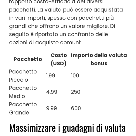
rapporto costo-efficacia dei diversi
pacchetti. La valuta può essere acquistata
in vari importi, spesso con pacchetti più
grandi che offrono un valore migliore. Di
seguito è riportato un confronto delle
opzioni di acquisto comuni:
Costo
Importo della valuta
Pacchetto
(USD)
bonus
Pacchetto
1.99
100
Piccolo
Pacchetto
4.99
250
Medio
Pacchetto
9.99
600
Grande
Massimizzare i guadagni di valuta