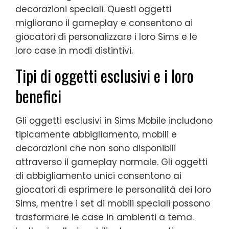
decorazioni speciali. Questi oggetti
migliorano il gameplay e consentono ai
giocatori di personalizzare i loro Sims e le
loro case in modi distintivi.
Tipi di oggetti esclusivi e i loro
benefici
Gli oggetti esclusivi in Sims Mobile includono
tipicamente abbigliamento, mobili e
decorazioni che non sono disponibili
attraverso il gameplay normale. Gli oggetti
di abbigliamento unici consentono ai
giocatori di esprimere le personalità dei loro
Sims, mentre i set di mobili speciali possono
trasformare le case in ambienti a tema.