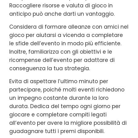
Raccogliere risorse e valuta di gioco in
anticipo può anche darti un vantaggio.
Considera di formare alleanze con amici nel
gioco per aiutarsi a vicenda a completare
le sfide dell’evento in modo più efficiente.
Inoltre, familiarizza con gli obiettivi e le
ricompense dell’evento per adattare di
conseguenza la tua strategia.
Evita di aspettare l’ultimo minuto per
partecipare, poiché molti eventi richiedono
un impegno costante durante la loro
durata. Dedica del tempo ogni giorno per
giocare e completare compiti legati
all’evento per avere la migliore possibilità di
guadagnare tutti i premi disponibili.