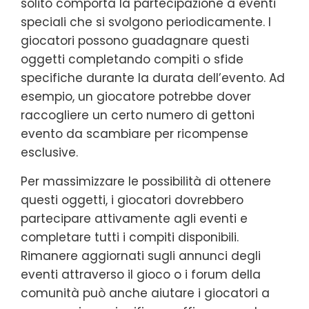
solito comporta la partecipazione a eventi
speciali che si svolgono periodicamente. I
giocatori possono guadagnare questi
oggetti completando compiti o sfide
specifiche durante la durata dell’evento. Ad
esempio, un giocatore potrebbe dover
raccogliere un certo numero di gettoni
evento da scambiare per ricompense
esclusive.
Per massimizzare le possibilità di ottenere
questi oggetti, i giocatori dovrebbero
partecipare attivamente agli eventi e
completare tutti i compiti disponibili.
Rimanere aggiornati sugli annunci degli
eventi attraverso il gioco o i forum della
comunità può anche aiutare i giocatori a