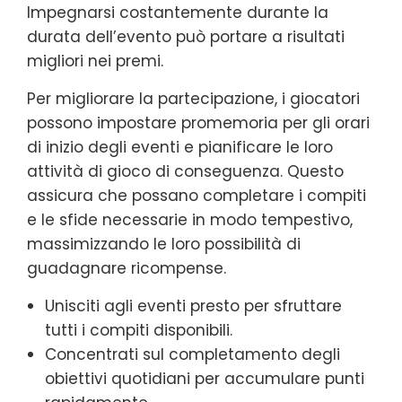
Impegnarsi costantemente durante la
durata dell’evento può portare a risultati
migliori nei premi.
Per migliorare la partecipazione, i giocatori
possono impostare promemoria per gli orari
di inizio degli eventi e pianificare le loro
attività di gioco di conseguenza. Questo
assicura che possano completare i compiti
e le sfide necessarie in modo tempestivo,
massimizzando le loro possibilità di
guadagnare ricompense.
Unisciti agli eventi presto per sfruttare
tutti i compiti disponibili.
Concentrati sul completamento degli
obiettivi quotidiani per accumulare punti