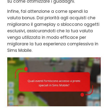
su come ottimizzare i guadagni.
Infine, fai attenzione a come spendi la
valuta bonus. Dai priorità agli acquisti che
migliorano il gameplay o sbloccano oggetti
esclusivi, assicurandoti che la tua valuta
venga utilizzata in modo efficace per
migliorare la tua esperienza complessiva in
Sims Mobile.