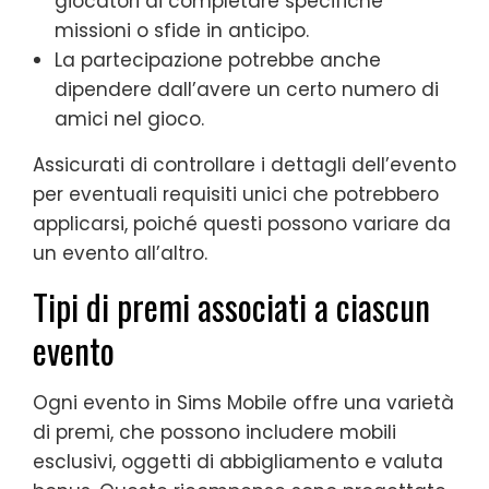
giocatori di completare specifiche
missioni o sfide in anticipo.
La partecipazione potrebbe anche
dipendere dall’avere un certo numero di
amici nel gioco.
Assicurati di controllare i dettagli dell’evento
per eventuali requisiti unici che potrebbero
applicarsi, poiché questi possono variare da
un evento all’altro.
Tipi di premi associati a ciascun
evento
Ogni evento in Sims Mobile offre una varietà
di premi, che possono includere mobili
esclusivi, oggetti di abbigliamento e valuta