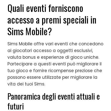
Quali eventi forniscono
accesso a premi speciali in
Sims Mobile?
Sims Mobile offre vari eventi che concedono
ai giocatori accesso a oggetti esclusivi,
valuta bonus e esperienze di gioco uniche.
Partecipare a questi eventi può migliorare il
tuo gioco e fornire ricompense preziose che
possono essere utilizzate per migliorare la
vita dei tuoi Sims.
Panoramica degli eventi attuali e
futuri