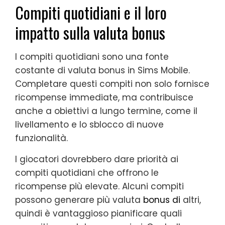
Compiti quotidiani e il loro
impatto sulla valuta bonus
I compiti quotidiani sono una fonte
costante di valuta bonus in Sims Mobile.
Completare questi compiti non solo fornisce
ricompense immediate, ma contribuisce
anche a obiettivi a lungo termine, come il
livellamento e lo sblocco di nuove
funzionalità.
I giocatori dovrebbero dare priorità ai
compiti quotidiani che offrono le
ricompense più elevate. Alcuni compiti
possono generare più valuta
bonus di
altri,
quindi è vantaggioso pianificare quali