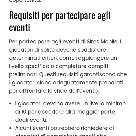
opportunità.
Requisiti per partecipare agli
eventi
Per partecipare agli eventi di Sims Mobile, i
giocatori di solito devono soddisfare
determinati criteri, come raggiungere un
livello specifico o completare compiti
preliminari. Questi requisiti garantiscono che
i giocatori siano adeguatamente preparati
per affrontare le sfide dell’evento.
I giocatori devono avere un livello minimo
di 10 per accedere alla maggior parte
degli eventi.
Alcuni eventi potrebbero richiedere ai