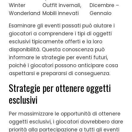
Winter
Outfit invernali,
Dicembre –
Wonderland
Mobili innevati
Gennaio
Esaminare gli eventi passati può aiutare i
giocatori a comprendere i tipi di oggetti
esclusivi tipicamente offerti e la loro
disponibilità. Questa conoscenza può
informare le strategie per eventi futuri,
poiché i giocatori possono anticipare cosa
aspettarsi e prepararsi di conseguenza.
Strategie per ottenere oggetti
esclusivi
Per massimizzare le opportunità di ottenere
oggetti esclusivi, i giocatori dovrebbero dare
priorità alla partecipazione a tutti gli eventi