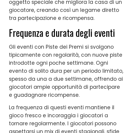
oggetto speciale che migliora la casa di un
giocatore, creando così un legame diretto
tra partecipazione e ricompensa.
Frequenza e durata degli eventi
Gli eventi con Piste dei Premi si svolgono
tipicamente con regolarità, con nuove piste
introdotte ogni poche settimane. Ogni
evento di solito dura per un periodo limitato,
spesso da una a due settimane, offrendo ai
giocatori ampie opportunità di partecipare
e guadagnare ricompense.
La frequenza di questi eventi mantiene il
gioco fresco e incoraggia i giocatori a
tornare regolarmente. I giocatori possono
aspettarsi un mix di eventi stagionali, sfide