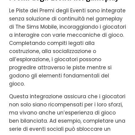
Le Piste dei Premi degli Eventi sono integrate
senza soluzione di continuità nel gameplay
di The Sims Mobile, incoraggiando i giocatori
a interagire con varie meccaniche di gioco.
Completando compiti legati alla
costruzione, alla socializzazione o
all’esplorazione, i giocatori possono
progredire attraverso le piste mentre si
godono gli elementi fondamentali del
gioco.
Questa integrazione assicura che i giocatori
non solo siano ricompensati per i loro sforzi,
ma vivano anche un’esperienza di gioco
ben bilanciata. Ad esempio, completare una
serie di eventi sociali può sbloccare un