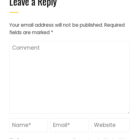
Leave a Reply
Your email address will not be published.
Required
fields are marked
*