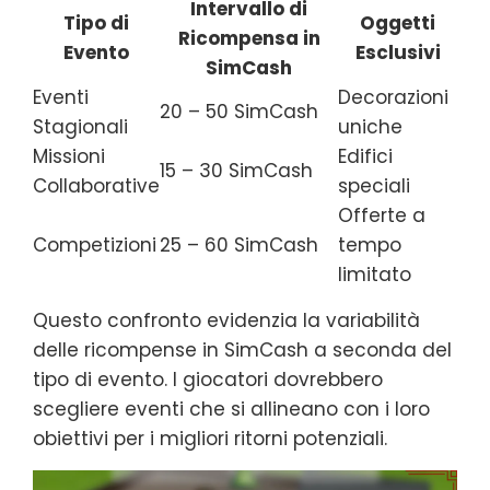
Intervallo di
Tipo di
Oggetti
Ricompensa in
Evento
Esclusivi
SimCash
Eventi
Decorazioni
20 – 50 SimCash
Stagionali
uniche
Missioni
Edifici
15 – 30 SimCash
Collaborative
speciali
Offerte a
Competizioni
25 – 60 SimCash
tempo
limitato
Questo confronto evidenzia la variabilità
delle ricompense in SimCash a seconda del
tipo di evento. I giocatori dovrebbero
scegliere eventi che si allineano con i loro
obiettivi per i migliori ritorni potenziali.