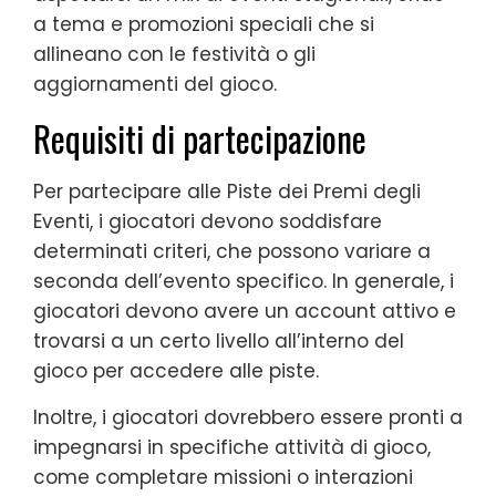
a tema e promozioni speciali che si
allineano con le festività o gli
aggiornamenti del gioco.
Requisiti di partecipazione
Per partecipare alle Piste dei Premi degli
Eventi, i giocatori devono soddisfare
determinati criteri, che possono variare a
seconda dell’evento specifico. In generale, i
giocatori devono avere un account attivo e
trovarsi a un certo livello all’interno del
gioco per accedere alle piste.
Inoltre, i giocatori dovrebbero essere pronti a
impegnarsi in specifiche attività di gioco,
come completare missioni o interazioni