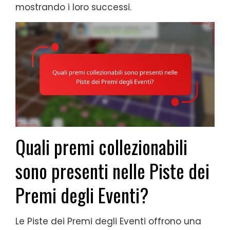
mostrando i loro successi.
Quali premi collezionabili
sono presenti nelle Piste dei
Premi degli Eventi?
Le Piste dei Premi degli Eventi offrono una