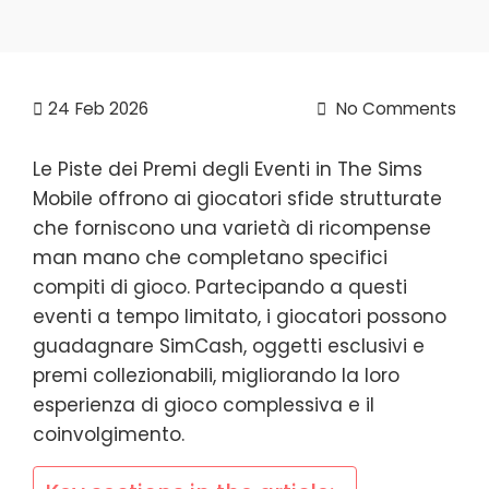
24
Feb 2026
No Comments
Le Piste dei Premi degli Eventi in The Sims
Mobile offrono ai giocatori sfide strutturate
che forniscono una varietà di ricompense
man mano che completano specifici
compiti di gioco. Partecipando a questi
eventi a tempo limitato, i giocatori possono
guadagnare SimCash, oggetti esclusivi e
premi collezionabili, migliorando la loro
esperienza di gioco complessiva e il
coinvolgimento.