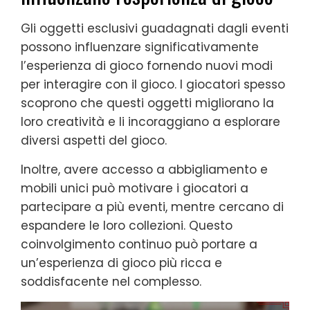
Gli oggetti esclusivi guadagnati dagli eventi
possono influenzare significativamente
l’esperienza di gioco fornendo nuovi modi
per interagire con il gioco. I giocatori spesso
scoprono che questi oggetti migliorano la
loro creatività e li incoraggiano a esplorare
diversi aspetti del gioco.
Inoltre, avere accesso a abbigliamento e
mobili unici può motivare i giocatori a
partecipare a più eventi, mentre cercano di
espandere le loro collezioni. Questo
coinvolgimento continuo può portare a
un’esperienza di gioco più ricca e
soddisfacente nel complesso.