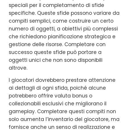
speciali per il completamento di sfide
specifiche. Queste sfide possono variare da
compiti semplici, come costruire un certo
numero di oggetti, a obiettivi più complessi
che richiedono pianificazione strategica e
gestione delle risorse. Completare con
successo queste sfide può portare a
oggetti unici che non sono disponibili
altrove.
I giocatori dovrebbero prestare attenzione
ai dettagli di ogni sfida, poiché alcune
potrebbero offrire valuta bonus o
collezionabili esclusivi che migliorano il
gameplay. Completare questi compiti non
solo aumenta l’inventario del giocatore, ma
fornisce anche un senso di realizzazione e