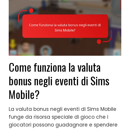
Come funziona la valuta
bonus negli eventi di Sims
Mobile?
La valuta bonus negli eventi di Sims Mobile
funge da risorsa speciale di gioco che i
giocatori possono guadagnare e spendere