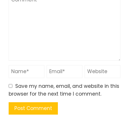
Save my name, email, and website in this
browser for the next time I comment.