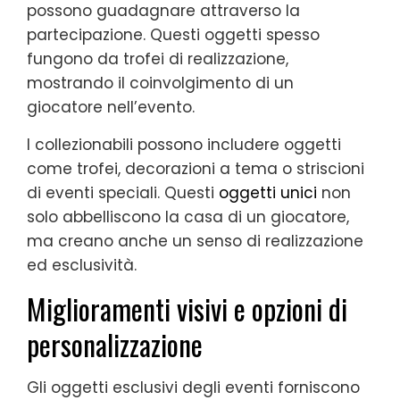
possono guadagnare attraverso la
partecipazione. Questi oggetti spesso
fungono da trofei di realizzazione,
mostrando il coinvolgimento di un
giocatore nell’evento.
I collezionabili possono includere oggetti
come trofei, decorazioni a tema o striscioni
di eventi speciali. Questi
oggetti unici
non
solo abbelliscono la casa di un giocatore,
ma creano anche un senso di realizzazione
ed esclusività.
Miglioramenti visivi e opzioni di
personalizzazione
Gli oggetti esclusivi degli eventi forniscono