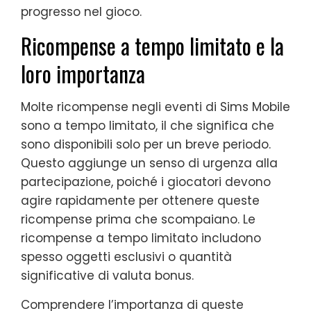
progresso nel gioco.
Ricompense a tempo limitato e la
loro importanza
Molte ricompense negli eventi di Sims Mobile
sono a tempo limitato, il che significa che
sono disponibili solo per un breve periodo.
Questo aggiunge un senso di urgenza alla
partecipazione, poiché i giocatori devono
agire rapidamente per ottenere queste
ricompense prima che scompaiano. Le
ricompense a tempo limitato includono
spesso oggetti esclusivi o quantità
significative di valuta bonus.
Comprendere l’importanza di queste