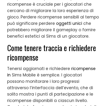
ricompense è cruciale per i giocatori che
cercano di migliorare la loro esperienza di
gioco. Perdere ricompense sensibili al tempo
può significare perdere
oggetti unici
che
potrebbero migliorare il gameplay o fornire
benefici estetici ai Sims di un giocatore.
Come tenere traccia e richiedere
ricompense
Tenersi aggiornati e richiedere
ricompense
in
Sims Mobile è semplice. I giocatori
possono monitorare i loro progressi
attraverso l’interfaccia dell’evento, che di
solito mostra i punti di partecipazione e le
ricompense disponibili a ciascun livello.