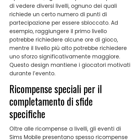
di vedere diversi livelli, ognuno dei quali
richiede un certo numero di punti di
partecipazione per essere sbloccato. Ad
esempio, raggiungere il primo livello
potrebbe richiedere alcune ore di gioco,
mentre il livello più alto potrebbe richiedere
uno sforzo significativamente maggiore.
Questo design mantiene i giocatori motivati
durante l’evento.
Ricompense speciali per il
completamento di sfide
specifiche
Oltre alle ricompense a livelli, gli eventi di
Sims Mobile presentano spesso ricompense