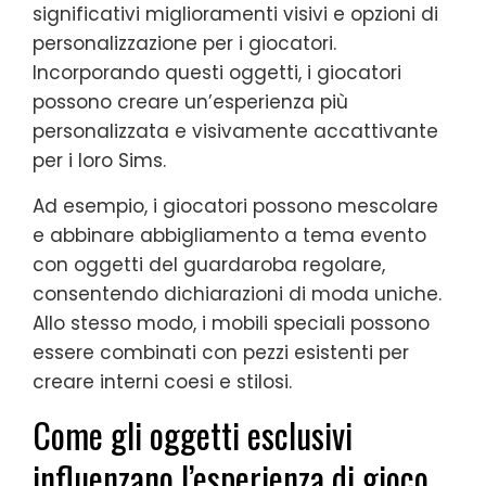
significativi miglioramenti visivi e opzioni di
personalizzazione per i giocatori.
Incorporando questi oggetti, i giocatori
possono creare un’esperienza più
personalizzata e visivamente accattivante
per i loro Sims.
Ad esempio, i giocatori possono mescolare
e abbinare abbigliamento a tema evento
con oggetti del guardaroba regolare,
consentendo dichiarazioni di moda uniche.
Allo stesso modo, i mobili speciali possono
essere combinati con pezzi esistenti per
creare interni coesi e stilosi.
Come gli oggetti esclusivi
influenzano l’esperienza di gioco