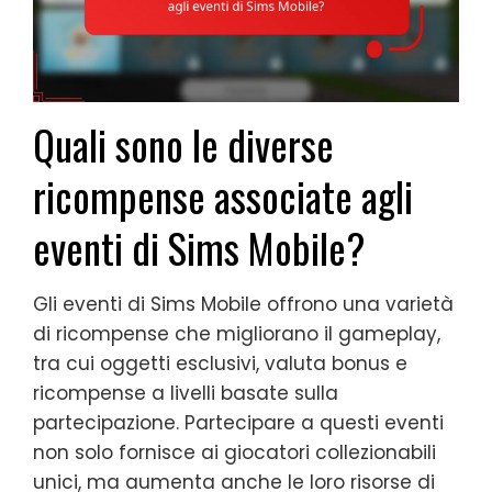
Quali sono le diverse
ricompense associate agli
eventi di Sims Mobile?
Gli eventi di Sims Mobile offrono una varietà
di ricompense che migliorano il gameplay,
tra cui oggetti esclusivi, valuta bonus e
ricompense a livelli basate sulla
partecipazione. Partecipare a questi eventi
non solo fornisce ai giocatori collezionabili
unici, ma aumenta anche le loro risorse di