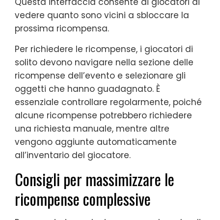
Questa interfaccia consente ai giocatori di
vedere quanto sono vicini a sbloccare la
prossima ricompensa.
Per richiedere le ricompense, i giocatori di
solito devono navigare nella sezione delle
ricompense dell’evento e selezionare gli
oggetti che hanno guadagnato. È
essenziale controllare regolarmente, poiché
alcune ricompense potrebbero richiedere
una richiesta manuale, mentre altre
vengono aggiunte automaticamente
all’inventario del giocatore.
Consigli per massimizzare le
ricompense complessive