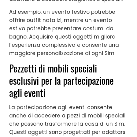
Ad esempio, un evento festivo potrebbe
offrire outfit natalizi, mentre un evento
estivo potrebbe presentare costumi da
bagno. Acquisire questi oggetti migliora
l’esperienza complessiva e consente una
maggiore personalizzazione di ogni Sim.
Pezzetti di mobili speciali
esclusivi per la partecipazione
agli eventi
La partecipazione agli eventi consente
anche di accedere a pezzi di mobili speciali
che possono trasformare la casa di un Sim.
Questi oggetti sono progettati per adattarsi