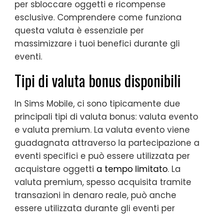
per sbloccare oggetti e ricompense
esclusive. Comprendere come funziona
questa valuta è essenziale per
massimizzare i tuoi benefici durante gli
eventi.
Tipi di valuta bonus disponibili
In Sims Mobile, ci sono tipicamente due
principali tipi di valuta bonus: valuta evento
e valuta premium. La valuta evento viene
guadagnata attraverso la partecipazione a
eventi specifici e può essere utilizzata per
acquistare oggetti
a tempo limitato
. La
valuta premium, spesso acquisita tramite
transazioni in denaro reale, può anche
essere utilizzata durante gli eventi per