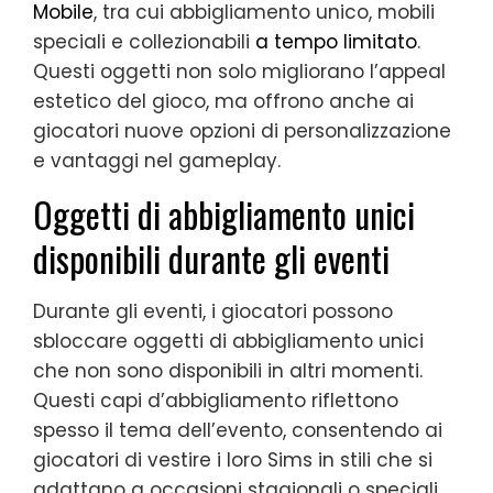
Mobile
, tra cui abbigliamento unico, mobili
speciali e collezionabili
a tempo limitato
.
Questi oggetti non solo migliorano l’appeal
estetico del gioco, ma offrono anche ai
giocatori nuove opzioni di personalizzazione
e vantaggi nel gameplay.
Oggetti di abbigliamento unici
disponibili durante gli eventi
Durante gli eventi, i giocatori possono
sbloccare oggetti di abbigliamento unici
che non sono disponibili in altri momenti.
Questi capi d’abbigliamento riflettono
spesso il tema dell’evento, consentendo ai
giocatori di vestire i loro Sims in stili che si
adattano a occasioni stagionali o speciali.