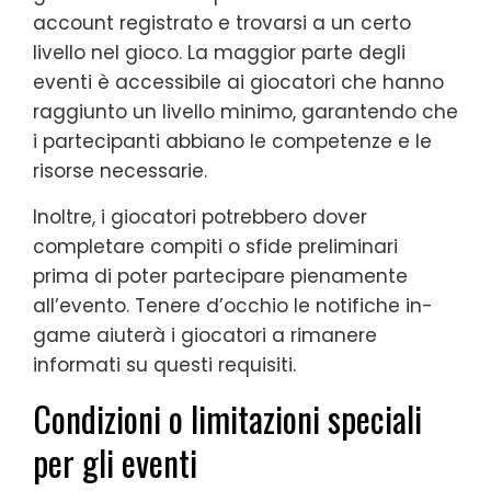
account registrato e trovarsi a un certo
livello nel gioco. La maggior parte degli
eventi è accessibile ai giocatori che hanno
raggiunto un livello minimo, garantendo che
i partecipanti abbiano le competenze e le
risorse necessarie.
Inoltre, i giocatori potrebbero dover
completare compiti o sfide preliminari
prima di poter partecipare pienamente
all’evento. Tenere d’occhio le notifiche in-
game aiuterà i giocatori a rimanere
informati su questi requisiti.
Condizioni o limitazioni speciali
per gli eventi