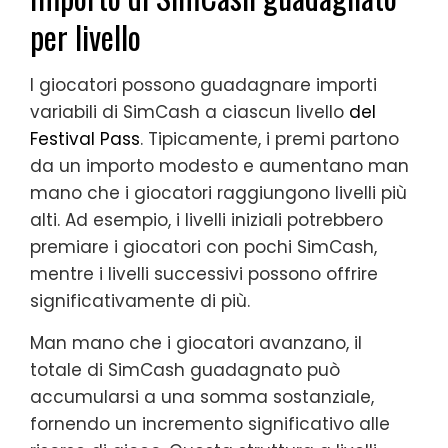
per livello
I giocatori possono guadagnare importi
variabili di SimCash a ciascun livello
del
Festival Pass
. Tipicamente, i premi partono
da un importo modesto e aumentano man
mano che i giocatori raggiungono livelli più
alti. Ad esempio, i livelli iniziali potrebbero
premiare i giocatori con pochi SimCash,
mentre i livelli successivi possono offrire
significativamente di più.
Man mano che i giocatori avanzano, il
totale di SimCash guadagnato può
accumularsi a una somma sostanziale,
fornendo un incremento significativo alle