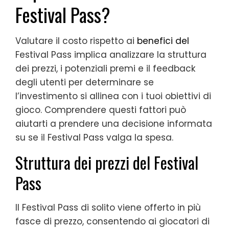
Festival Pass?
Valutare il costo rispetto ai
benefici del
Festival Pass implica analizzare la struttura
dei prezzi, i potenziali premi e il feedback
degli utenti per determinare se
l’investimento si allinea con i tuoi obiettivi di
gioco. Comprendere questi fattori può
aiutarti a prendere una decisione informata
su se il Festival Pass valga la spesa.
Struttura dei prezzi del Festival
Pass
Il Festival Pass di solito viene offerto in più
fasce di prezzo, consentendo ai giocatori di