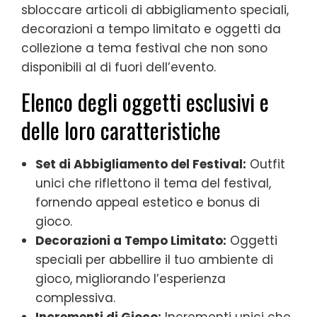
sbloccare articoli di abbigliamento speciali,
decorazioni a tempo limitato e oggetti da
collezione a tema festival che non sono
disponibili al di fuori dell’evento.
Elenco degli oggetti esclusivi e
delle loro caratteristiche
Set di Abbigliamento del Festival:
Outfit
unici che riflettono il tema del festival,
fornendo appeal estetico e bonus di
gioco.
Decorazioni a Tempo Limitato:
Oggetti
speciali per abbellire il tuo ambiente di
gioco, migliorando l’esperienza
complessiva.