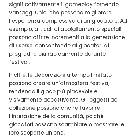
significativamente il gameplay fornendo
vantaggi unici che possono migliorare
l’esperienza complessiva di un giocatore. Ad
esempio, articoli di abbigliamento speciali
possono offrire incrementi alla generazione
di risorse, consentendo ai giocatori di
progredire più rapidamente durante il
festival.
Inoltre, le decorazioni a tempo limitato
possono creare un’atmosfera festiva,
rendendo il gioco più piacevole e
visivamente accattivante. Gli oggetti da
collezione possono anche favorire
l’interazione della comunità, poiché i
giocatori possono scambiare o mostrare le
loro scoperte uniche.