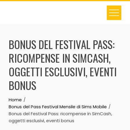
Skip
to
content
BONUS DEL FESTIVAL PASS:
RICOMPENSE IN SIMCASH,
OGGETTI ESCLUSIVI, EVENTI
BONUS
Home
Bonus del Pass Festival Mensile di Sims Mobile
Bonus del Festival Pass: ricompense in SimCash,
oggetti esclusivi, eventi bonus