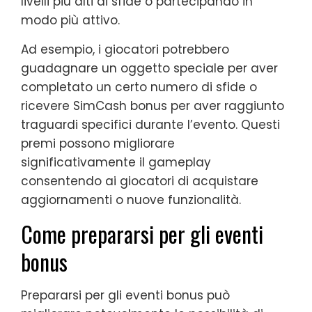
livelli più alti di sfide o partecipando in
modo più attivo.
Ad esempio, i giocatori potrebbero
guadagnare un oggetto speciale per aver
completato un certo numero di sfide o
ricevere SimCash bonus per aver raggiunto
traguardi specifici durante l’evento. Questi
premi possono migliorare
significativamente il gameplay
consentendo ai giocatori di acquistare
aggiornamenti o nuove funzionalità.
Come prepararsi per gli eventi
bonus
Prepararsi per gli eventi bonus può