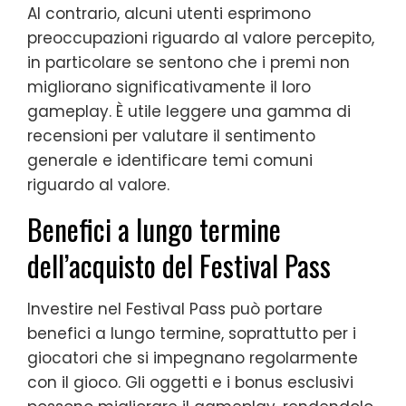
Al contrario, alcuni utenti esprimono
preoccupazioni riguardo al valore percepito,
in particolare se sentono che i premi non
migliorano significativamente il loro
gameplay. È utile leggere una gamma di
recensioni per valutare il sentimento
generale e identificare temi comuni
riguardo al valore.
Benefici a lungo termine
dell’acquisto del Festival Pass
Investire nel Festival Pass può portare
benefici a lungo termine, soprattutto per i
giocatori che si impegnano regolarmente
con il gioco. Gli oggetti e i bonus esclusivi